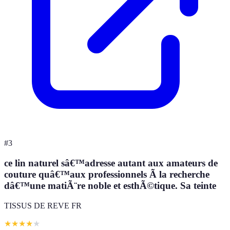
#
3
ce lin naturel sâ€™adresse autant aux amateurs de
couture quâ€™aux professionnels Ã la recherche
dâ€™une matiÃ¨re noble et esthÃ©tique. Sa teinte
TISSUS DE REVE FR
★
★
★
★
★