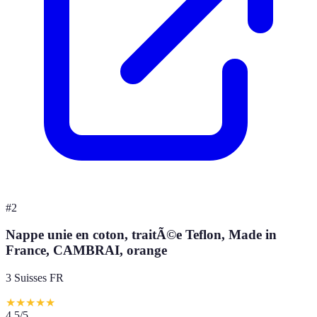
#
2
Nappe unie en coton, traitÃ©e Teflon, Made in
France, CAMBRAI, orange
3 Suisses FR
★
★
★
★
★
4.5
/5