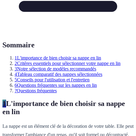
Sommaire
1
L'importance de bien choisir sa nappe en lin
2
Critères essentiels pour sélectionner votre nappe en lin
3
Notre sélection de modèles recommandés
4
Tableau comparatif des nappes sélectionnées
5
Conseils pour l'utilisation et l'entretien
6
Questions fréquentes sur les nappes en lin
?
Questions fréquentes
1
L'importance de bien choisir sa nappe
en lin
La nappe est un élément clé de la décoration de votre table. Elle peut
transformer l'ambiance d'un repas, qu'il soit formel ou décontracté.