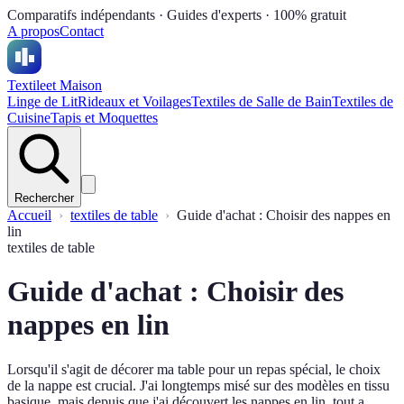
Comparatifs indépendants · Guides d'experts · 100% gratuit
A propos
Contact
Textile
et Maison
Linge de Lit
Rideaux et Voilages
Textiles de Salle de Bain
Textiles de
Cuisine
Tapis et Moquettes
Rechercher
Accueil
textiles de table
Guide d'achat : Choisir des nappes en
lin
textiles de table
Guide d'achat : Choisir des
nappes en lin
Lorsqu'il s'agit de décorer ma table pour un repas spécial, le choix
de la nappe est crucial. J'ai longtemps misé sur des modèles en tissu
basique, mais depuis que j'ai découvert les nappes en lin, tout a