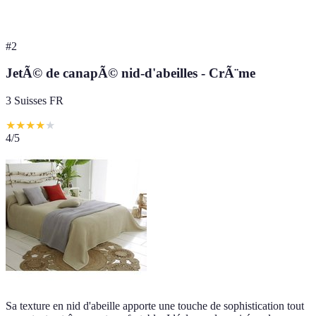
#
2
JetÃ© de canapÃ© nid-d'abeilles - CrÃ¨me
3 Suisses FR
★
★
★
★
★
4
/5
Sa texture en nid d'abeille apporte une touche de sophistication tout