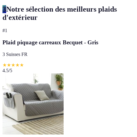
3
Notre sélection des meilleurs plaids
d'extérieur
#
1
Plaid piquage carreaux Becquet - Gris
3 Suisses FR
★
★
★
★
★
4.5
/5