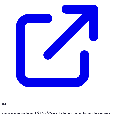
#
4
une innovation lÃ©gÃ¨re et douce qui transformera