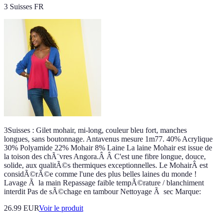
3 Suisses FR
3Suisses : Gilet mohair, mi-long, couleur bleu fort, manches
longues, sans boutonnage. Antavenus mesure 1m77. 40% Acrylique
30% Polyamide 22% Mohair 8% Laine La laine Mohair est issue de
la toison des chÃ¨vres Angora.Â Â C'est une fibre longue, douce,
solide, aux qualitÃ©s thermiques exceptionnelles. Le MohairÂ est
considÃ©rÃ©e comme l'une des plus belles laines du monde !
Lavage Ã la main Repassage faible tempÃ©rature / blanchiment
interdit Pas de sÃ©chage en tambour Nettoyage Ã sec Marque:
26.99 EUR
Voir le produit