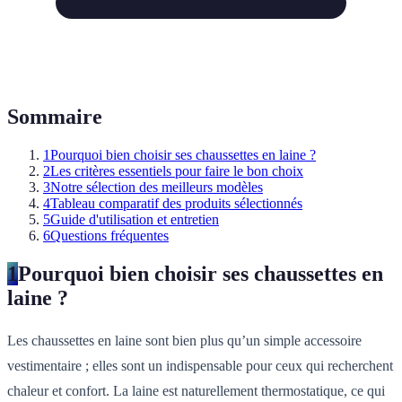
Sommaire
1
Pourquoi bien choisir ses chaussettes en laine ?
2
Les critères essentiels pour faire le bon choix
3
Notre sélection des meilleurs modèles
4
Tableau comparatif des produits sélectionnés
5
Guide d'utilisation et entretien
6
Questions fréquentes
1
Pourquoi bien choisir ses chaussettes en
laine ?
Les chaussettes en laine sont bien plus qu’un simple accessoire
vestimentaire ; elles sont un indispensable pour ceux qui recherchent
chaleur et confort. La laine est naturellement thermostatique, ce qui