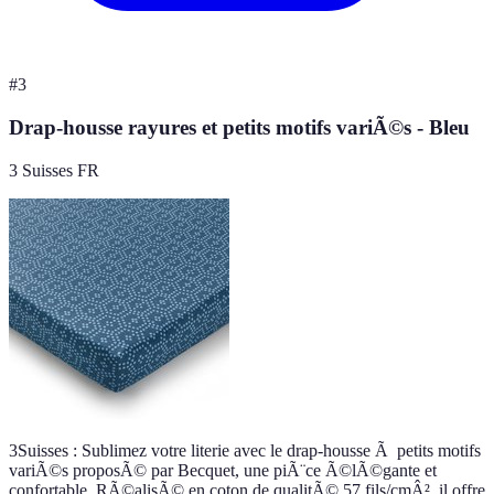
#
3
Drap-housse rayures et petits motifs variÃ©s - Bleu
3 Suisses FR
3Suisses : Sublimez votre literie avec le drap-housse Ã petits motifs
variÃ©s proposÃ© par Becquet, une piÃ¨ce Ã©lÃ©gante et
confortable. RÃ©alisÃ© en coton de qualitÃ© 57 fils/cmÂ², il offre