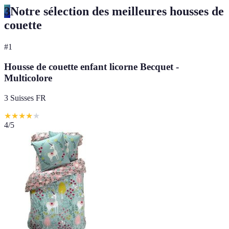
3
Notre sélection des meilleures housses de
couette
#
1
Housse de couette enfant licorne Becquet -
Multicolore
3 Suisses FR
★
★
★
★
★
4
/5