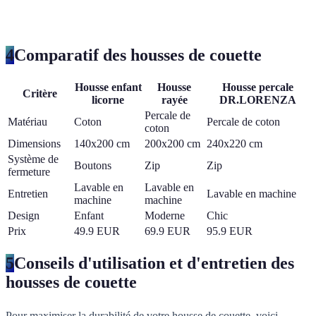
4
Comparatif des housses de couette
Housse enfant
Housse
Housse percale
Critère
licorne
rayée
DR.LORENZA
Percale de
Matériau
Coton
Percale de coton
coton
Dimensions
140x200 cm
200x200 cm
240x220 cm
Système de
Boutons
Zip
Zip
fermeture
Lavable en
Lavable en
Entretien
Lavable en machine
machine
machine
Design
Enfant
Moderne
Chic
Prix
49.9 EUR
69.9 EUR
95.9 EUR
5
Conseils d'utilisation et d'entretien des
housses de couette
Pour maximiser la durabilité de votre housse de couette, voici