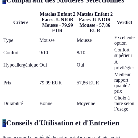
Matelas Enfant 2
Matelas Enfant 2
Faces JUNIOR
Faces JUNIOR
Critère
Verdict
Mousse - 79,99
Mousse - 57,86
EUR
EUR
Excellente
Type
Mousse
Mousse
option
Confort
Confort
9/10
8/10
supérieur
A
Hypoallergénique
Oui
Oui
privilégier
Meilleur
rapport
Prix
79,99 EUR
57,86 EUR
qualité /
prix
Choix à
Durabilité
Bonne
Moyenne
faire selon
l’usage
5
Conseils d'Utilisation et d'Entretien
Pour assurer la longévité de votre matelas pour enfants, voici