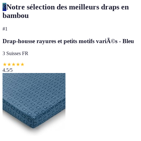
3
Notre sélection des meilleurs draps en
bambou
#
1
Drap-housse rayures et petits motifs variÃ©s - Bleu
3 Suisses FR
★
★
★
★
★
4.5
/5