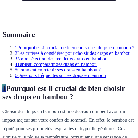
Sommaire
1
Pourquoi est-il crucial de bien choisir ses draps en bambou ?
2
Les critères à considérer pour choisir des draps en bambou
3
Notre sélection des meilleurs draps en bambou
4
Tableau comparatif des draps en bambou
5
Comment entretenir ses draps en bambou ?
6
Questions fréquentes sur les draps en bambou
1
Pourquoi est-il crucial de bien choisir
ses draps en bambou ?
Choisir des draps en bambou est une décision qui peut avoir un
impact majeur sur votre confort de sommeil. En effet, le bambou est
réputé pour ses propriétés respirantes et hypoallergéniques. Cela
signifie qu'il régule la température, offrant ainsi une sensation de