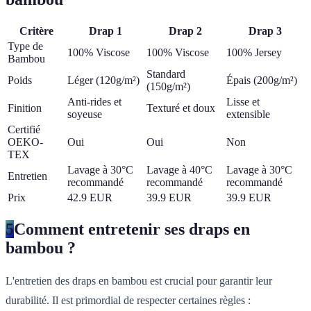
Critère
Drap 1
Drap 2
Drap 3
Type de
100% Viscose
100% Viscose
100% Jersey
Bambou
Standard
Poids
Léger (120g/m²)
Épais (200g/m²)
(150g/m²)
Anti-rides et
Lisse et
Finition
Texturé et doux
soyeuse
extensible
Certifié
OEKO-
Oui
Oui
Non
TEX
Lavage à 30°C
Lavage à 40°C
Lavage à 30°C
Entretien
recommandé
recommandé
recommandé
Prix
42.9 EUR
39.9 EUR
39.9 EUR
5
Comment entretenir ses draps en
bambou ?
L'entretien des draps en bambou est crucial pour garantir leur
durabilité. Il est primordial de respecter certaines règles :