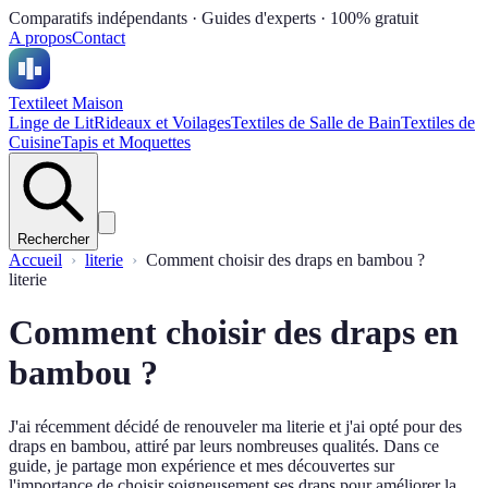
Comparatifs indépendants · Guides d'experts · 100% gratuit
A propos
Contact
Textile
et Maison
Linge de Lit
Rideaux et Voilages
Textiles de Salle de Bain
Textiles de
Cuisine
Tapis et Moquettes
Rechercher
Accueil
literie
Comment choisir des draps en bambou ?
literie
Comment choisir des draps en
bambou ?
J'ai récemment décidé de renouveler ma literie et j'ai opté pour des
draps en bambou, attiré par leurs nombreuses qualités. Dans ce
guide, je partage mon expérience et mes découvertes sur
l'importance de choisir soigneusement ses draps pour améliorer la