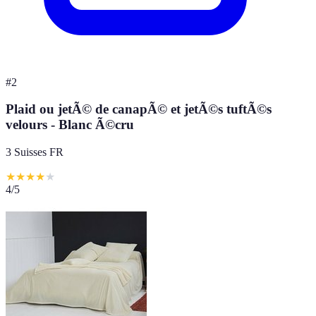
#
2
Plaid ou jetÃ© de canapÃ© et jetÃ©s tuftÃ©s
velours - Blanc Ã©cru
3 Suisses FR
★
★
★
★
★
4
/5