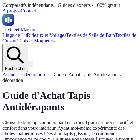
Comparatifs indépendants · Guides d'experts · 100% gratuit
A propos
Contact
Textile
et Maison
Linge de Lit
Rideaux et Voilages
Textiles de Salle de Bain
Textiles de
Cuisine
Tapis et Moquettes
Rechercher
Accueil
décoration
Guide d'Achat Tapis Antidérapants
décoration
Guide d'Achat Tapis
Antidérapants
Choisir le bon tapis antidérapant est crucial pour assurer sécurité et
confort dans votre intérieur. Ayant moi-même expérimenté des
chutes malheureuses liées à un tapis glissant, je comprends
l'importance de ce choix. Ce guide vous aidera à trouver le produit