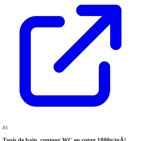
#
3
Tapis de bain, contour WC en coton 1800g/mÂ²