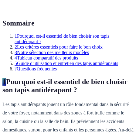
Sommaire
1
Pourquoi est-il essentiel de bien choisir son tapis
antidérapant ?
2
Les critères essentiels pour faire le bon choix
3
Notre sélection des meilleurs modèles
4
Tableau comparatif des produits
5
Guide d'utilisation et entretien des tapis antidérapants
?
Questions fréquentes
1
Pourquoi est-il essentiel de bien choisir
son tapis antidérapant ?
Les tapis antidérapants jouent un rôle fondamental dans la sécurité
de votre foyer, notamment dans des zones à fort trafic comme le
salon, la cuisine ou la salle de bain. Ils préviennent les accidents
domestiques, surtout pour les enfants et les personnes âgées. Au-delà