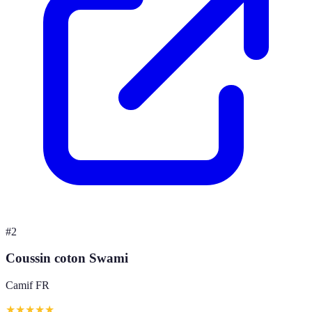
#
2
Coussin coton Swami
Camif FR
★
★
★
★
★